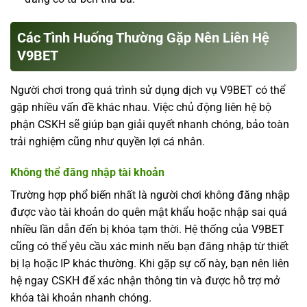
Các Tình Huống Thường Gặp Nên Liên Hệ
V9BET
Người chơi trong quá trình sử dụng dịch vụ V9BET có thể
gặp nhiều vấn đề khác nhau. Việc chủ động liên hệ bộ
phận CSKH sẽ giúp bạn giải quyết nhanh chóng, bảo toàn
trải nghiệm cũng như quyền lợi cá nhân.
Không thể đăng nhập tài khoản
Trường hợp phổ biến nhất là người chơi không đăng nhập
được vào tài khoản do quên mật khẩu hoặc nhập sai quá
nhiều lần dẫn đến bị khóa tạm thời. Hệ thống của V9BET
cũng có thể yêu cầu xác minh nếu bạn đăng nhập từ thiết
bị lạ hoặc IP khác thường. Khi gặp sự cố này, bạn nên liên
hệ ngay CSKH để xác nhận thông tin và được hỗ trợ mở
khóa tài khoản nhanh chóng.