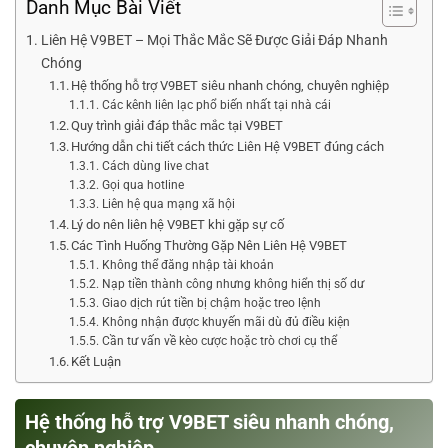
Danh Mục Bài Viết
Liên Hệ V9BET – Mọi Thắc Mắc Sẽ Được Giải Đáp Nhanh
Chóng
Hệ thống hỗ trợ V9BET siêu nhanh chóng, chuyên nghiệp
Các kênh liên lạc phổ biến nhất tại nhà cái
Quy trình giải đáp thắc mắc tại V9BET
Hướng dẫn chi tiết cách thức Liên Hệ V9BET đúng cách
Cách dùng live chat
Gọi qua hotline
Liên hệ qua mạng xã hội
Lý do nên liên hệ V9BET khi gặp sự cố
Các Tình Huống Thường Gặp Nên Liên Hệ V9BET
Không thể đăng nhập tài khoản
Nạp tiền thành công nhưng không hiển thị số dư
Giao dịch rút tiền bị chậm hoặc treo lệnh
Không nhận được khuyến mãi dù đủ điều kiện
Cần tư vấn về kèo cược hoặc trò chơi cụ thể
Kết Luận
Hệ thống hỗ trợ V9BET siêu nhanh chóng,
chuyên nghiệp