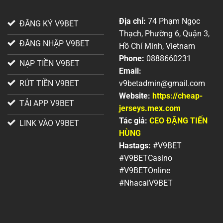
Địa chỉ:
74 Phạm Ngọc
ĐĂNG KÝ V9BET
Thạch, Phường 6, Quận 3,
ĐĂNG NHẬP V9BET
Hồ Chí Minh, Vietnam
Phone:
0888660231
NẠP TIỀN V9BET
Email:
RÚT TIỀN V9BET
v9betadmin@gmail.com
Website:
https://cheap-
TẢI APP V9BET
jerseys.mex.com
Tác giả:
CEO ĐẶNG TIẾN
LINK VÀO V9BET
HÙNG
Hastags:
#V9BET
#V9BETCasino
#V9BETOnline
#NhacaiV9BET