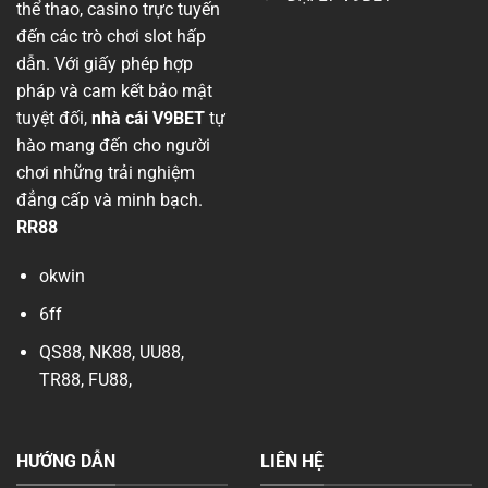
thể thao, casino trực tuyến
đến các trò chơi slot hấp
dẫn. Với giấy phép hợp
pháp và cam kết bảo mật
tuyệt đối,
nhà cái V9BET
tự
hào mang đến cho người
chơi những trải nghiệm
đẳng cấp và minh bạch.
RR88
okwin
6ff
QS88
,
NK88
,
UU88
,
TR88
,
FU88
,
HƯỚNG DẪN
LIÊN HỆ