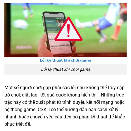
Lỗi kỹ thuật khi chơi game
Một số người chơi gặp phải các lỗi như không thể truy cập
trò chơi, giật lag, kết quả cược không hiển thị… Những trục
trặc này có thể xuất phát từ trình duyệt, kết nối mạng hoặc
hệ thống game. CSKH có thể hướng dẫn bạn cách xử lý
nhanh hoặc chuyển yêu cầu đến bộ phận kỹ thuật để khắc
phục triệt để.