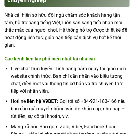
Nhà cái hiện sở hữu đội ngũ chăm sóc khách hàng tận
tâm, hỗ trợ bằng tiếng Việt, luôn sẵn sàng tiếp nhận mọi
thắc mắc của người chơi. Hệ thống hỗ trợ được thiết kế để
hoạt động liên tục, giúp bạn tiếp cận dịch vụ bất kể thời
gian.
Các kênh liên lạc phổ biến nhất tại nhà cái
Live chat trực tuyến: Tính năng nằm ngay tại giao diện
website chính thức. Bạn chỉ cần nhấn vào biểu tượng
chat, điền một vài thông tin cơ bản và trò chuyện trực
tiếp với nhân viên.
Hotline
liên hệ V9BET:
Gọi tới số +84-921-183-166 nếu
bạn cần giải quyết những vấn đề khẩn cấp, như nạp –
rút tiền, sự cố tài khoản, v.v.
Mạng xã hội: Bao gồm Zalo, Viber, Facebook hoặc