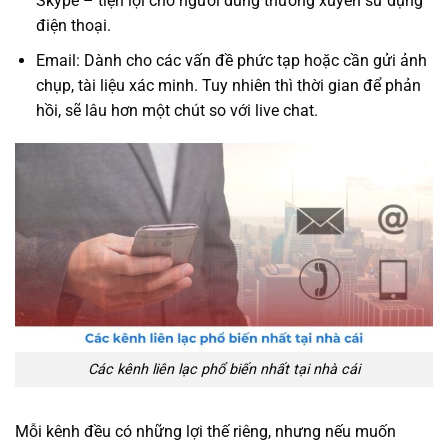
Skype – tiện lợi cho người dùng thường xuyên sử dụng
điện thoại.
Email: Dành cho các vấn đề phức tạp hoặc cần gửi ảnh
chụp, tài liệu xác minh. Tuy nhiên thì thời gian để phản
hồi, sẽ lâu hơn một chút so với live chat.
Các kênh liên lạc phổ biến nhất tại nhà cái
Mỗi kênh đều có những lợi thế riêng, nhưng nếu muốn