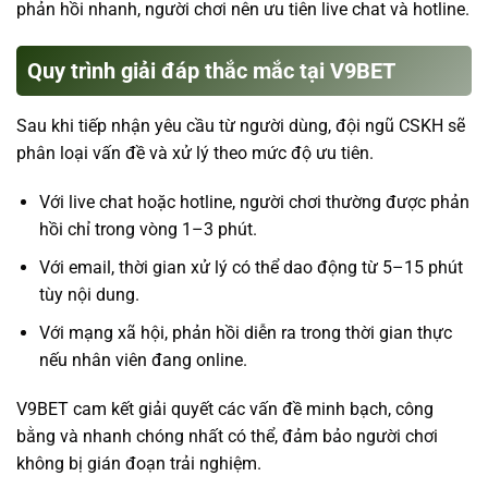
phản hồi nhanh, người chơi nên ưu tiên live chat và hotline.
Quy trình giải đáp thắc mắc tại V9BET
Sau khi tiếp nhận yêu cầu từ người dùng, đội ngũ CSKH sẽ
phân loại vấn đề và xử lý theo mức độ ưu tiên.
Với live chat hoặc hotline, người chơi thường được phản
hồi chỉ trong vòng 1–3 phút.
Với email, thời gian xử lý có thể dao động từ 5–15 phút
tùy nội dung.
Với mạng xã hội, phản hồi diễn ra trong thời gian thực
nếu nhân viên đang online.
V9BET cam kết giải quyết các vấn đề minh bạch, công
bằng và nhanh chóng nhất có thể, đảm bảo người chơi
không bị gián đoạn trải nghiệm.